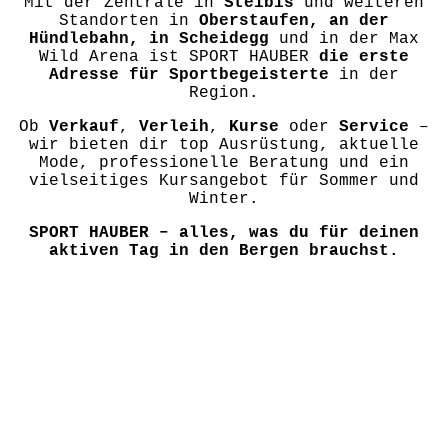
Mit der Zentrale in
Steibis
und weiteren
Standorten in
Oberstaufen, an der
Hündlebahn, in Scheidegg
und in der Max
Wild Arena ist SPORT HAUBER
die erste
Adresse für Sportbegeisterte
in der
Region.
Ob
Verkauf
,
Verleih
,
Kurse
oder
Service
–
wir bieten dir top Ausrüstung, aktuelle
Mode, professionelle Beratung und ein
vielseitiges Kursangebot für Sommer und
Winter.
SPORT HAUBER – alles, was du für deinen
aktiven Tag in den Bergen brauchst.
SKISCHULE
GOLF
KLETTERGARTEN
E-BIKE VERLEIH